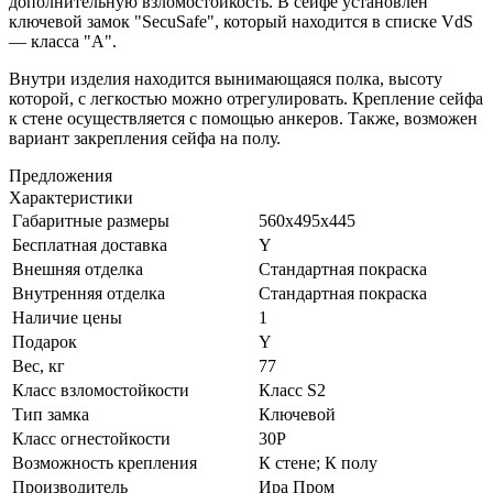
дополнительную взломостойкость. В сейфе установлен
ключевой замок "SecuSafe", который находится в списке VdS
— класса "A".
Внутри изделия находится вынимающаяся полка, высоту
которой, с легкостью можно отрегулировать. Крепление сейфа
к стене осуществляется с помощью анкеров. Также, возможен
вариант закрепления сейфа на полу.
Предложения
Характеристики
Габаритные размеры
560x495x445
Бесплатная доставка
Y
Внешняя отделка
Стандартная покраска
Внутренняя отделка
Стандартная покраска
Наличие цены
1
Подарок
Y
Вес, кг
77
Класс взломостойкости
Класс S2
Тип замка
Ключевой
Класс огнестойкости
30P
Возможность крепления
К стене; К полу
Производитель
Ира Пром