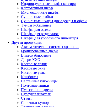
Индивидуальные шкафы кассира
Картотечный шкаф
Многоящичные шкафы
Сушильные стойки
Сушильные шкафы для одежды и обуви
Тумбы мобильные
Шкафы для офиса
Шкафы для раздевалок
Шкафы для уборочного инвентаря
Другая продукция
Автоматические системы хранения
Бронированные двери
Видеонаблюдение
Двери КХО
Кассовые лотки
Кассовые окна
Кассовые узлы
Кэшбоксы
Настенные ключницы
Почтовые ящики
Пулестойкие двери
Пулеулавливатели
Стулья
Счетчики купюр
Электронные замки