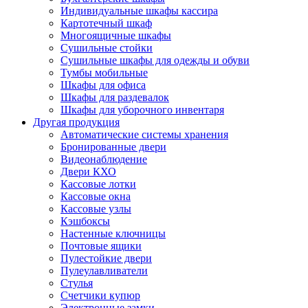
Индивидуальные шкафы кассира
Картотечный шкаф
Многоящичные шкафы
Сушильные стойки
Сушильные шкафы для одежды и обуви
Тумбы мобильные
Шкафы для офиса
Шкафы для раздевалок
Шкафы для уборочного инвентаря
Другая продукция
Автоматические системы хранения
Бронированные двери
Видеонаблюдение
Двери КХО
Кассовые лотки
Кассовые окна
Кассовые узлы
Кэшбоксы
Настенные ключницы
Почтовые ящики
Пулестойкие двери
Пулеулавливатели
Стулья
Счетчики купюр
Электронные замки