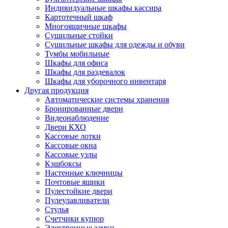
Индивидуальные шкафы кассира
Картотечный шкаф
Многоящичные шкафы
Сушильные стойки
Сушильные шкафы для одежды и обуви
Тумбы мобильные
Шкафы для офиса
Шкафы для раздевалок
Шкафы для уборочного инвентаря
Другая продукция
Автоматические системы хранения
Бронированные двери
Видеонаблюдение
Двери КХО
Кассовые лотки
Кассовые окна
Кассовые узлы
Кэшбоксы
Настенные ключницы
Почтовые ящики
Пулестойкие двери
Пулеулавливатели
Стулья
Счетчики купюр
Электронные замки