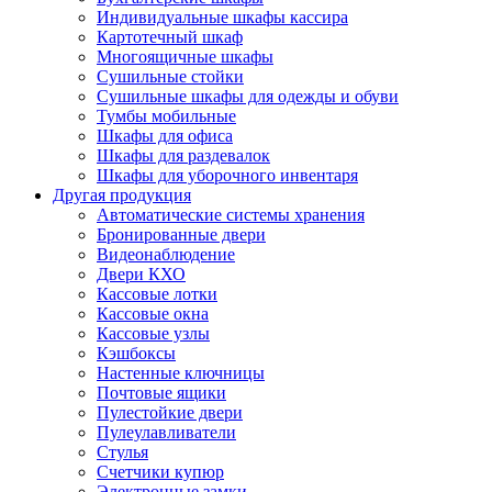
Индивидуальные шкафы кассира
Картотечный шкаф
Многоящичные шкафы
Сушильные стойки
Сушильные шкафы для одежды и обуви
Тумбы мобильные
Шкафы для офиса
Шкафы для раздевалок
Шкафы для уборочного инвентаря
Другая продукция
Автоматические системы хранения
Бронированные двери
Видеонаблюдение
Двери КХО
Кассовые лотки
Кассовые окна
Кассовые узлы
Кэшбоксы
Настенные ключницы
Почтовые ящики
Пулестойкие двери
Пулеулавливатели
Стулья
Счетчики купюр
Электронные замки