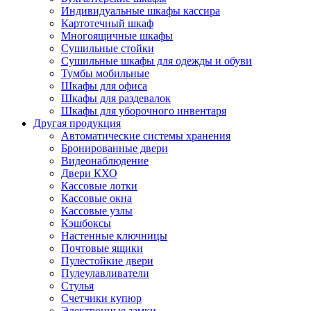
Индивидуальные шкафы кассира
Картотечный шкаф
Многоящичные шкафы
Сушильные стойки
Сушильные шкафы для одежды и обуви
Тумбы мобильные
Шкафы для офиса
Шкафы для раздевалок
Шкафы для уборочного инвентаря
Другая продукция
Автоматические системы хранения
Бронированные двери
Видеонаблюдение
Двери КХО
Кассовые лотки
Кассовые окна
Кассовые узлы
Кэшбоксы
Настенные ключницы
Почтовые ящики
Пулестойкие двери
Пулеулавливатели
Стулья
Счетчики купюр
Электронные замки