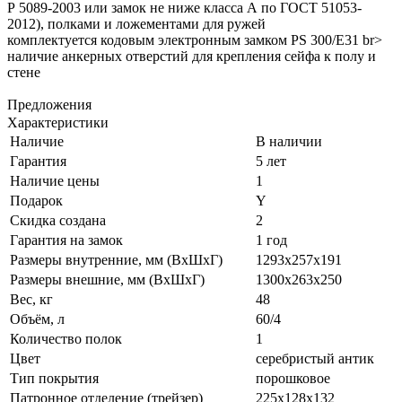
Р 5089-2003 или замок не ниже класса А по ГОСТ 51053-
2012), полками и ложементами для ружей
комплектуется кодовым электронным замком PS 300/Е31 br>
наличие анкерных отверстий для крепления сейфа к полу и
стене
Предложения
Характеристики
Наличие
В наличии
Гарантия
5 лет
Наличие цены
1
Подарок
Y
Скидка создана
2
Гарантия на замок
1 год
Размеры внутренние, мм (ВхШхГ)
1293x257x191
Размеры внешние, мм (ВхШхГ)
1300x263x250
Вес, кг
48
Объём, л
60/4
Количество полок
1
Цвет
серебристый антик
Тип покрытия
порошковое
Патронное отделение (трейзер)
225x128x132