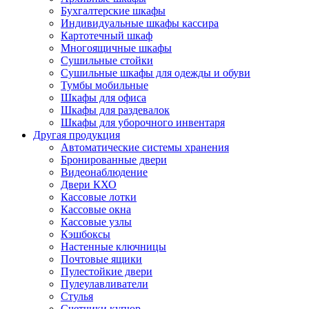
Бухгалтерские шкафы
Индивидуальные шкафы кассира
Картотечный шкаф
Многоящичные шкафы
Сушильные стойки
Сушильные шкафы для одежды и обуви
Тумбы мобильные
Шкафы для офиса
Шкафы для раздевалок
Шкафы для уборочного инвентаря
Другая продукция
Автоматические системы хранения
Бронированные двери
Видеонаблюдение
Двери КХО
Кассовые лотки
Кассовые окна
Кассовые узлы
Кэшбоксы
Настенные ключницы
Почтовые ящики
Пулестойкие двери
Пулеулавливатели
Стулья
Счетчики купюр