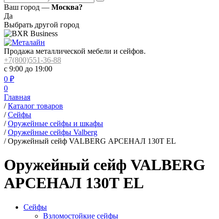
Ваш город —
Москва?
Да
Выбрать другой город
Продажа металлической мебели и сейфов.
+7(800)551-36-88
с 9:00 до 19:00
0
₽
0
Главная
/
Каталог товаров
/
Сейфы
/
Оружейные сейфы и шкафы
/
Оружейные сейфы Valberg
/
Оружейный сейф VALBERG АРСЕНАЛ 130Т EL
Оружейный сейф VALBERG
АРСЕНАЛ 130Т EL
Сейфы
Взломостойкие сейфы