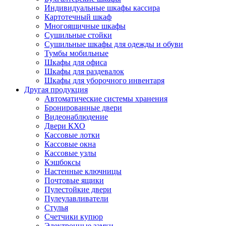
Индивидуальные шкафы кассира
Картотечный шкаф
Многоящичные шкафы
Сушильные стойки
Сушильные шкафы для одежды и обуви
Тумбы мобильные
Шкафы для офиса
Шкафы для раздевалок
Шкафы для уборочного инвентаря
Другая продукция
Автоматические системы хранения
Бронированные двери
Видеонаблюдение
Двери КХО
Кассовые лотки
Кассовые окна
Кассовые узлы
Кэшбоксы
Настенные ключницы
Почтовые ящики
Пулестойкие двери
Пулеулавливатели
Стулья
Счетчики купюр
Электронные замки