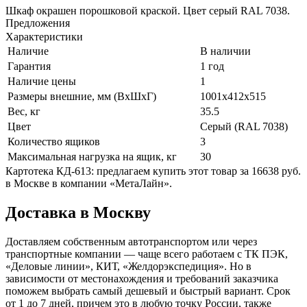
Шкаф окрашен порошковой краской. Цвет серый RAL 7038.
Предложения
Характеристики
Наличие
В наличии
Гарантия
1 год
Наличие цены
1
Размеры внешние, мм (ВхШхГ)
1001x412x515
Вес, кг
35.5
Цвет
Серый (RAL 7038)
Количество ящиков
3
Максимальная нагрузка на ящик, кг
30
Картотека КД-613: предлагаем купить этот товар за 16638 руб.
в Москве в компании «МетаЛайн».
Доставка в Москву
Доставляем собственным автотранспортом или через
транспортные компании — чаще всего работаем с ТК ПЭК,
«Деловые линии», КИТ, «Желдорэкспедиция». Но в
зависимости от местонахождения и требований заказчика
поможем выбрать самый дешевый и быстрый вариант. Срок
от 1 до 7 дней, причем это в любую точку России, также