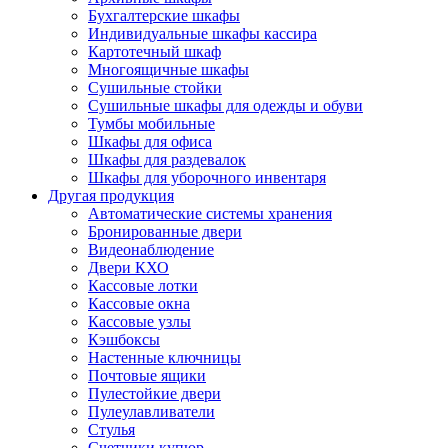
Бухгалтерские шкафы
Индивидуальные шкафы кассира
Картотечный шкаф
Многоящичные шкафы
Сушильные стойки
Сушильные шкафы для одежды и обуви
Тумбы мобильные
Шкафы для офиса
Шкафы для раздевалок
Шкафы для уборочного инвентаря
Другая продукция
Автоматические системы хранения
Бронированные двери
Видеонаблюдение
Двери КХО
Кассовые лотки
Кассовые окна
Кассовые узлы
Кэшбоксы
Настенные ключницы
Почтовые ящики
Пулестойкие двери
Пулеулавливатели
Стулья
Счетчики купюр