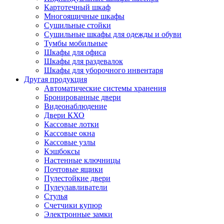
Картотечный шкаф
Многоящичные шкафы
Сушильные стойки
Сушильные шкафы для одежды и обуви
Тумбы мобильные
Шкафы для офиса
Шкафы для раздевалок
Шкафы для уборочного инвентаря
Другая продукция
Автоматические системы хранения
Бронированные двери
Видеонаблюдение
Двери КХО
Кассовые лотки
Кассовые окна
Кассовые узлы
Кэшбоксы
Настенные ключницы
Почтовые ящики
Пулестойкие двери
Пулеулавливатели
Стулья
Счетчики купюр
Электронные замки