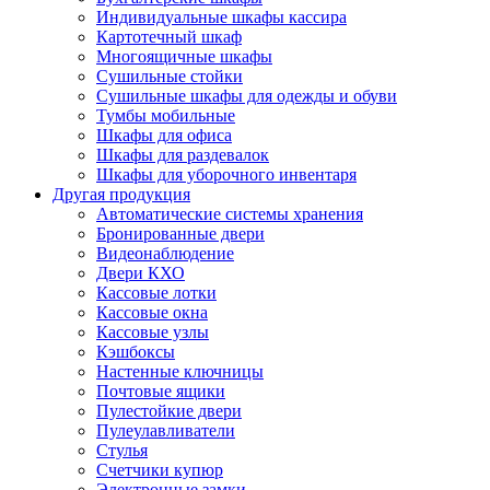
Индивидуальные шкафы кассира
Картотечный шкаф
Многоящичные шкафы
Сушильные стойки
Сушильные шкафы для одежды и обуви
Тумбы мобильные
Шкафы для офиса
Шкафы для раздевалок
Шкафы для уборочного инвентаря
Другая продукция
Автоматические системы хранения
Бронированные двери
Видеонаблюдение
Двери КХО
Кассовые лотки
Кассовые окна
Кассовые узлы
Кэшбоксы
Настенные ключницы
Почтовые ящики
Пулестойкие двери
Пулеулавливатели
Стулья
Счетчики купюр
Электронные замки