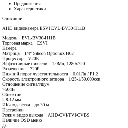
Предложения
Характеристики
Описание
AHD видеокамера ESVI EVL-BV30-H11B
Модель EVL-BV30-H11B
Торговая марка ESVI
Камера
Матрица 1/4" Silicon Optronics H62
Процессор V20E
Эффективные пиксели 1.0Мп, 1280x720
Разрешение 720P
Нижний порог чувствительности 0.01Лк / F1.2
Скорость электронного затвора 1/25-1/50,000сек
Отношение сигнал/шум
>50dB
Объектив
2.8-12 мм
ИК-подсветка до 30 м
Настройки
Режим видео выхода AHD/CVI/TVI/CVBS
Наличие OSD меню
да