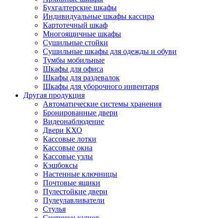
Бухгалтерские шкафы
Индивидуальные шкафы кассира
Картотечный шкаф
Многоящичные шкафы
Сушильные стойки
Сушильные шкафы для одежды и обуви
Тумбы мобильные
Шкафы для офиса
Шкафы для раздевалок
Шкафы для уборочного инвентаря
Другая продукция
Автоматические системы хранения
Бронированные двери
Видеонаблюдение
Двери КХО
Кассовые лотки
Кассовые окна
Кассовые узлы
Кэшбоксы
Настенные ключницы
Почтовые ящики
Пулестойкие двери
Пулеулавливатели
Стулья
Счетчики купюр