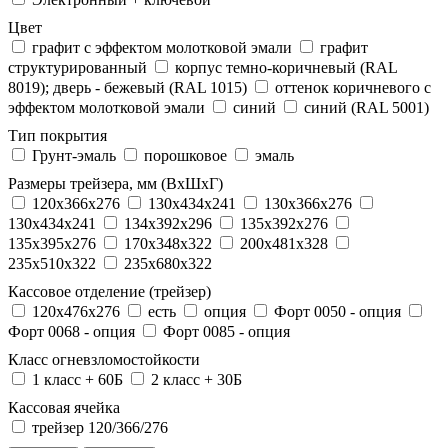
Цвет
графит с эффектом молотковой эмали
графит
структурированный
корпус темно-коричневый (RAL
8019); дверь - бежевый (RAL 1015)
оттенок коричневого с
эффектом молотковой эмали
синий
синий (RAL 5001)
Тип покрытия
Грунт-эмаль
порошковое
эмаль
Размеры трейзера, мм (ВхШхГ)
120x366x276
130x434x241
130х366х276
130х434х241
134x392x296
135x392x276
135x395x276
170x348x322
200x481x328
235x510x322
235x680x322
Кассовое отделение (трейзер)
120х476х276
есть
опция
Форт 0050 - опция
Форт 0068 - опция
Форт 0085 - опция
Класс огневзломостойкости
1 класс + 60Б
2 класс + 30Б
Кассовая ячейка
трейзер 120/366/276