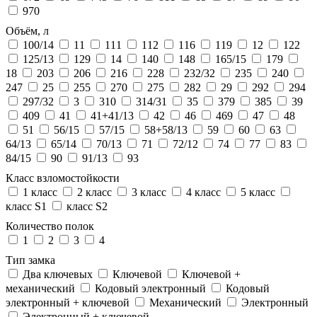
970
Объём, л
100/14
11
111
112
116
119
12
122
125/13
129
14
140
148
165/15
179
18
203
206
216
228
232/32
235
240
247
25
255
270
275
282
29
292
294
297/32
3
310
314/31
35
379
385
39
409
41
41+41/13
42
46
469
47
48
51
56/15
57/15
58+58/13
59
60
63
64/13
65/14
70/13
71
72/12
74
77
83
84/15
90
91/13
93
Класс взломостойкости
1 класс
2 класс
3 класс
4 класс
5 класс
класс S1
класс S2
Количество полок
1
2
3
4
Тип замка
Два ключевых
Ключевой
Ключевой +
механический
Кодовый электронный
Кодовый
электронный + ключевой
Механический
Электронный
Электронный + ключевой