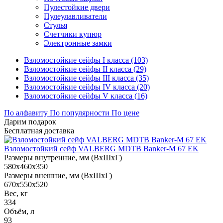
Пулестойкие двери
Пулеулавливатели
Стулья
Счетчики купюр
Электронные замки
Взломостойкие сейфы I класса (103)
Взломостойкие сейфы II класса (29)
Взломостойкие сейфы III класса (35)
Взломостойкие сейфы IV класса (20)
Взломостойкие сейфы V класса (16)
По алфавиту
По популярности
По цене
Дарим подарок
Бесплатная доставка
Взломостойкий сейф VALBERG MDTB Banker-M 67 EK
Размеры внутренние, мм (ВхШхГ)
580x460x350
Размеры внешние, мм (ВхШхГ)
670x550x520
Вес, кг
334
Объём, л
93